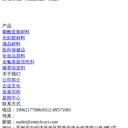
产品
聚酰亚胺材料
光刻胶材料
液晶材料
医药保健品
化妆品原料
全氟表面活性剂
橡塑添加剂
关于我们
公司简介
企业文化
发展历程
新闻中心
联系方式
电话：19962177086/0512-89571081
传真：
邮箱：sunlei@entech-sci.com
地址：苏州吴中经济开发区郭巷街道金丝港路51号3幢2层