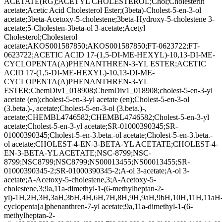
ACETATE(RG);ACETYL CHOLESTEROL;Chol;Cholesterin
acetate;Acetic Acid Cholesterol Ester;(3beta)-Cholest-5-en-3-ol
acetate;3beta-Acetoxy-5-cholestene;3beta-Hydroxy-5-cholestene 3-
acetate;5-Cholesten-3beta-ol 3-acetate;Acetyl
Cholesterol;Cholesterol
acetate;AKOS001587850;AKOS001587850;FT-0623722;FT-
0623722;ACETIC ACID 17-(1,5-DI-ME-HEXYL)-10,13-DI-ME-
CYCLOPENTA(A)PHENANTHREN-3-YL ESTER;ACETIC
ACID 17-(1,5-DI-ME-HEXYL)-10,13-DI-ME-
CYCLOPENTA(A)PHENANTHREN-3-YL
ESTER;ChemDiv1_018908;ChemDiv1_018908;cholest-5-en-3-yl
acetate (en);cholest-5-en-3-yl acetate (en);Cholest-5-en-3-ol
(3.beta.)-, acetate;Cholest-5-en-3-ol (3.beta.)-,
acetate;CHEMBL4746582;CHEMBL4746582;Cholest-5-en-3-yl
acetate;Cholest-5-en-3-yl acetate;SR-01000390345;SR-
01000390345;Cholest-5-en-3.beta.-ol acetate;Cholest-5-en-3.beta.-
ol acetate;CHOLEST-4-EN-3-BETA-YL ACETATE;CHOLEST-4-
EN-3-BETA-YL ACETATE;NSC-8799;NSC-
8799;NSC8799;NSC8799;NS00013455;NS00013455;SR-
01000390345-2;SR-01000390345-2;A-ol 3-acetate;A-ol 3-
acetate;A-Acetoxy-5-cholestene,3;A-Acetoxy-5-
cholestene,3;9a,11a-dimethyl-1-(6-methylheptan-2-
yl)-1H,2H,3H,3aH,3bH,4H,6H,7H,8H,9H,9aH,9bH,10H,11H,11aH
cyclopenta[a]phenanthren-7-yl acetate;9a,11a-dimethyl-1-(6-
methylheptan-2-