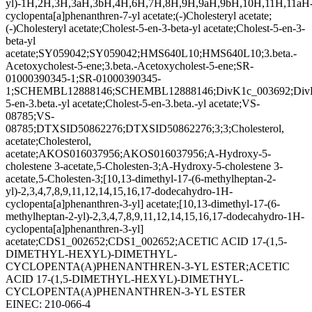
yl)-1H,2H,3H,3aH,3bH,4H,6H,7H,8H,9H,9aH,9bH,10H,11H,11aH
cyclopenta[a]phenanthren-7-yl acetate;(-)Cholesteryl acetate;
(-)Cholesteryl acetate;Cholest-5-en-3-beta-yl acetate;Cholest-5-en-3-
beta-yl
acetate;SY059042;SY059042;HMS640L10;HMS640L10;3.beta.-
Acetoxycholest-5-ene;3.beta.-Acetoxycholest-5-ene;SR-
01000390345-1;SR-01000390345-
1;SCHEMBL12888146;SCHEMBL12888146;DivK1c_003692;DivK1
5-en-3.beta.-yl acetate;Cholest-5-en-3.beta.-yl acetate;VS-
08785;VS-
08785;DTXSID50862276;DTXSID50862276;3;3;Cholesterol,
acetate;Cholesterol,
acetate;AKOS016037956;AKOS016037956;A-Hydroxy-5-
cholestene 3-acetate,5-Cholesten-3;A-Hydroxy-5-cholestene 3-
acetate,5-Cholesten-3;[10,13-dimethyl-17-(6-methylheptan-2-
yl)-2,3,4,7,8,9,11,12,14,15,16,17-dodecahydro-1H-
cyclopenta[a]phenanthren-3-yl] acetate;[10,13-dimethyl-17-(6-
methylheptan-2-yl)-2,3,4,7,8,9,11,12,14,15,16,17-dodecahydro-1H-
cyclopenta[a]phenanthren-3-yl]
acetate;CDS1_002652;CDS1_002652;ACETIC ACID 17-(1,5-
DIMETHYL-HEXYL)-DIMETHYL-
CYCLOPENTA(A)PHENANTHREN-3-YL ESTER;ACETIC
ACID 17-(1,5-DIMETHYL-HEXYL)-DIMETHYL-
CYCLOPENTA(A)PHENANTHREN-3-YL ESTER
EINEC:
210-066-4