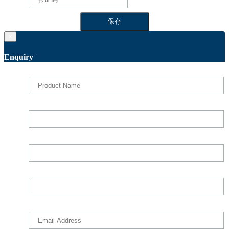
×
Enquiry