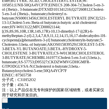
Ester;BUTYRIC ACID, CHOLESTERYL ESTER;W-
105851;UNII-50QA4YCP7F;EINECS 208-304-7;Cholest-5-en-3-
ol (3beta)-, 3-butanoate;DTXSID101341216;Q27260812;Cholest-
5-en-3-ol (3beta)-, butanoate;cholesteryl n-
butyrate;NS00013456;CHOLESTERYL BUTYRATE [INCI];521-
13-1;Cholest-5-en-3beta-ol butyrate;n-butyric acid cholesterol
ester;HY-W013122;MFCD00021144;
[(3S,8S,9S,10R,13R,14S,17R)-10,13-dimethyl-17-[(2R)-6-
methylheptan-2-yl]-2,3,4,7,8,9,11,12,14,15,16,17-dodecahydro-1H-
cyclopenta[a]phenanthren-3-yl] butanoate;cholesteryln-butyrate;5-
Cholesten-3.beta.-ol butyrate;AKOS015839529;CHOLEST-5-EN-
3-BETA-YL BUTANOATE;3.BETA.-HYDROXY-5-
CHOLESTENE 3-BUTYRATE;CS-W013838;CHOLESTEROL
3-BUTYRATE;SCHEMBL161977;Cholest-5-en-3-ol (3.beta.)-,
butanoate;AS-57753;D95327;CKDZWMVGDHGMFR-
GTPODGLVSA-N;Cholesterol n-butyrate;3.beta.-
Butanoyloxycholest-5-ene;50QA4YCP7F
EINEC:
87565758
分子式：
C31H52O2
分子量：
456.74
注：以上产品仅在无专利保护的国家/区域销售，或者买家仅
用于研究和开发目的。
×